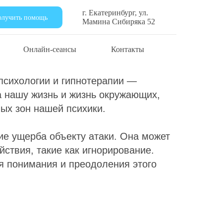
г. Екатеринбург, ул.
олучить помощь
Мамина Сибиряка 52
еодоления
Онлайн-сеансы
Контакты
 психологии и гипнотерапии —
а нашу жизнь и жизнь окружающих,
ых зон нашей психики.
е ущерба объекту атаки. Она может
ствия, такие как игнорирование.
ля понимания и преодоления этого