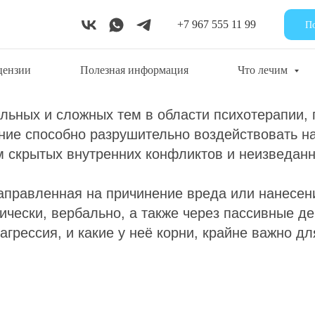
+7 967 555 11 99
П
, последствия и пути пр
цензии
Полезная информация
Что лечим
альных и сложных тем в области психотерапии,
ние способно разрушительно воздействовать н
 скрытых внутренних конфликтов и неизведанн
аправленная на причинение вреда или нанесени
чески, вербально, а также через пассивные дей
 агрессия, и какие у неё корни, крайне важно д