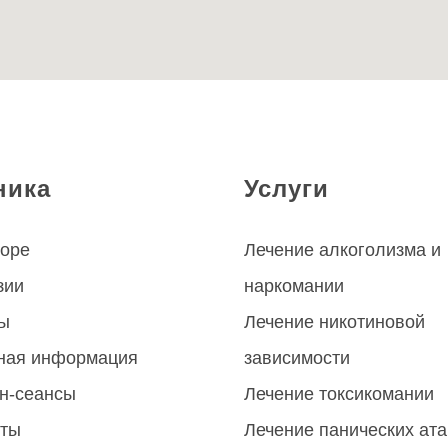
ника
Услуги
торе
Лечение алкоголизма
и
зии
наркомании
ы
Лечение никотиновой
ная информация
зависимости
н-сеансы
Лечение токсикомании
кты
Лечение панических ата