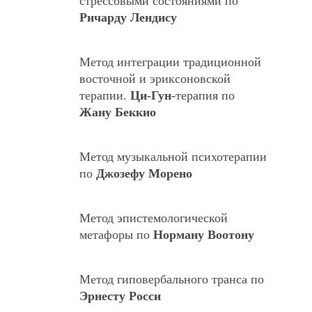
стрессовыми состояниями по
Ричарду Лендису
Метод интеграции традиционной
восточной и эриксоновской
терапии.
Ци-Гун
-терапия по
Жану Беккио
Метод музыкальной психотерапии
по
Джозефу Морено
Метод эпистемологической
метафоры по
Норману Воотону
Метод гиповербального транса по
Эрнесту Росси